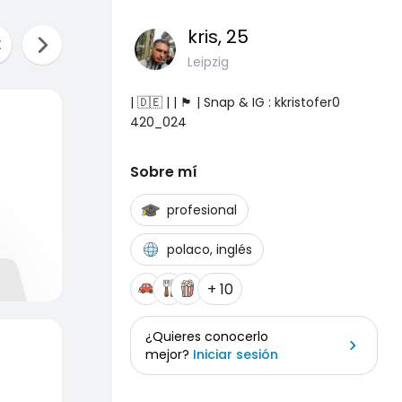
kris
, 25
Leipzig
| 🇩🇪 | | 🏴 | Snap & IG : kkristofer0
420_024
Sobre mí
profesional
polaco, inglés
+ 10
¿Quieres conocerlo
mejor?
Iniciar sesión