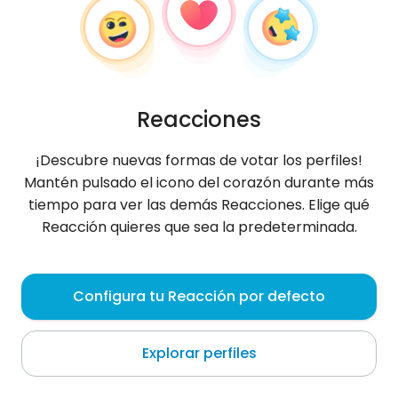
Reacciones
¡Descubre nuevas formas de votar los perfiles!
Mantén pulsado el icono del corazón durante más
tiempo para ver las demás Reacciones. Elige qué
Reacción quieres que sea la predeterminada.
Ewelina
, 33
Configura tu Reacción por defecto
Śrem
Explorar perfiles
Szukam mężczyzny w wieku od 33-36 lat,nie
palacy,bez dzieci. Nie interesują mnie przelotne
znajomości, przygody czy romanse
...
más