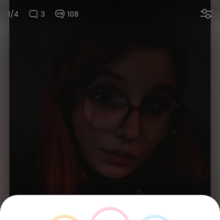
1/4
3
108