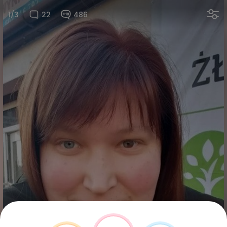
1/3
22
486