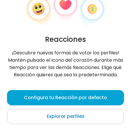
Reacciones
¡Descubre nuevas formas de votar los perfiles!
Mantén pulsado el icono del corazón durante más
tiempo para ver las demás Reacciones. Elige qué
Reacción quieres que sea la predeterminada.
Natalia
,
?
Configura tu Reacción por defecto
Sydney
Explorar perfiles
♡KONTO TYLKO DLA GRUPY♡Czasem mówią Ci, że
nie dasz rady a ich słowa lecą w dół jak
wodospady:nutki: