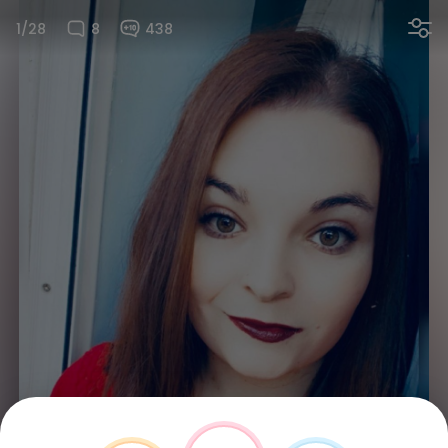
1/28
8
438