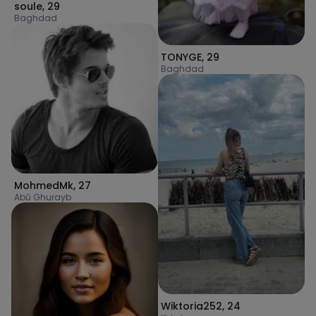
soule
,
29
Baghdad
TONYGE
,
29
Baghdad
MohmedMk
,
27
Abū Ghurayb
Wiktoria252
,
24