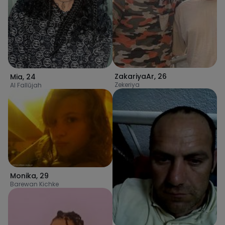
ZakariyaAr
,
26
Mia
,
24
Zekeriya
Al Fallūjah
Monika
,
29
Barewan Kichke