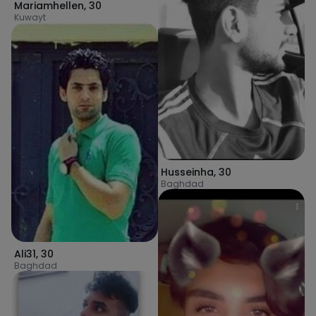
Mariamhellen
,
30
Kuwayt
Husseinha
,
30
Baghdad
Ali31
,
30
Baghdad