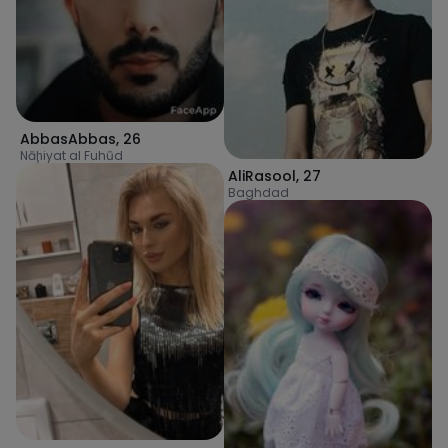
AbbasAbbas
,
26
Nāḩiyat al Fuhūd
AliRasool
,
27
Baghdad