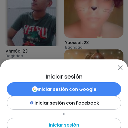
Yuossef
,
23
Baghdad
Ahm6d
,
23
Baghdad
Iniciar sesión
Iniciar sesión con
Google
Iniciar sesión con
Facebook
FufiFufi
,
23
o
Baghdad
Iniciar sesión