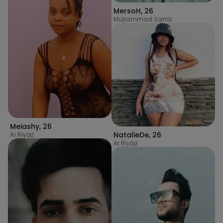
MersoH
,
26
Muḩammad Samīr
Meiashy
,
26
NatalieDe
,
26
Ar Riyāḑ
Ar Riyāḑ