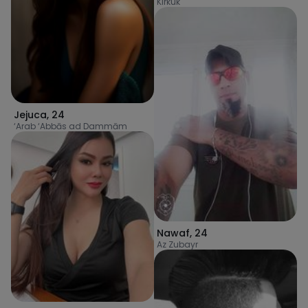
Kirkuk
Jejuca
,
24
‘Arab ‘Abbās ad Dammām
Nawaf
,
24
Az Zubayr