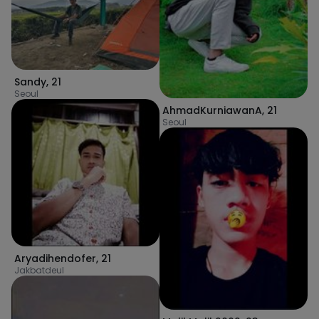
Sandy
,
21
Seoul
AhmadKurniawanA
,
21
Seoul
Aryadihendofer
,
21
Jakbatdeul