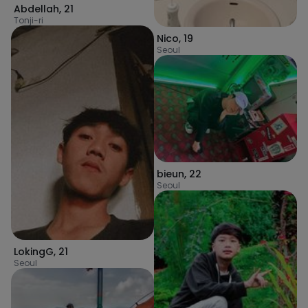
Abdellah
,
21
Tonji-ri
Nico
,
19
Seoul
bieun
,
22
Seoul
LokingG
,
21
Seoul