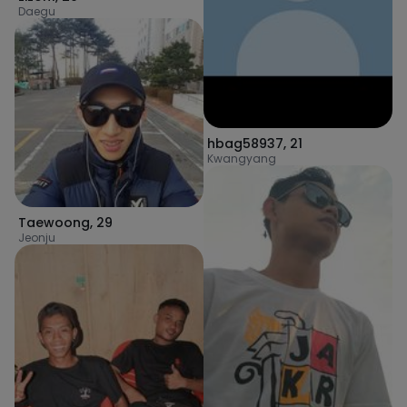
Daegu
hbag58937
,
21
Kwangyang
Taewoong
,
29
Jeonju