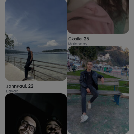
Ckaile
,
25
Malanday
JohnPaul
,
22
Davao