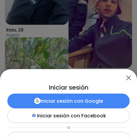
Rida
,
28
Algeria
SimoDz
,
26
Algeria
Iniciar sesión
Iniciar sesión con
Google
Iniciar sesión con
Facebook
o
Parag
,
23
Republic of the Philippines