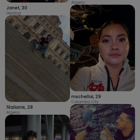
Algeria
Janet
,
30
Dipolog
mschellai
,
29
Calamba City
filalianis
,
28
Algeria