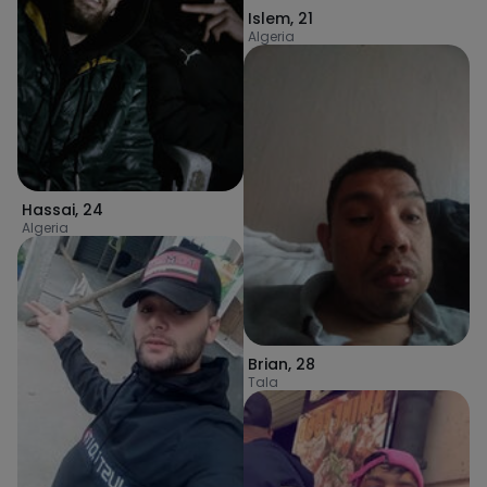
Islem
,
21
Algeria
Hassai
,
24
Algeria
Brian
,
28
Tala