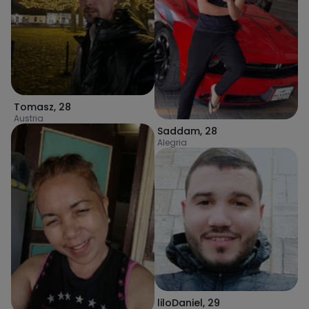
Tomasz
,
28
Austria
Saddam
,
28
Alegria
liloDaniel
,
29