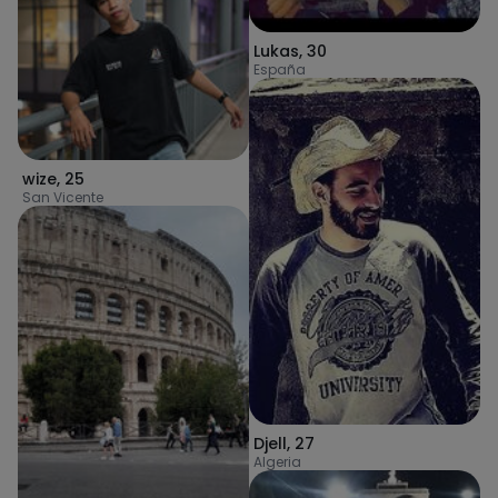
Lukas
,
30
España
wize
,
25
San Vicente
Djell
,
27
Algeria