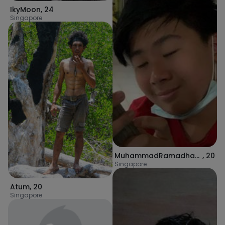
IkyMoon
,
24
Singapore
MuhammadRamadhan13
,
20
Singapore
Atum
,
20
Singapore