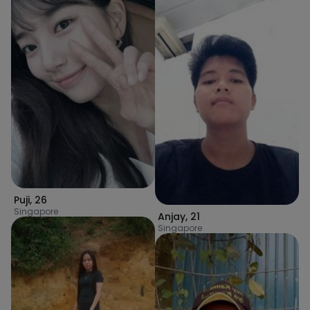
Puji
,
26
Singapore
Anjay
,
21
Singapore