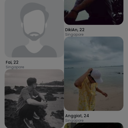
DikiAn
,
22
Singapore
Fai
,
22
Singapore
Anggiat
,
24
Singapore